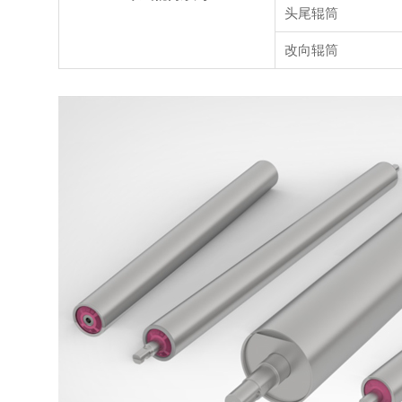
头尾辊筒
改向辊筒