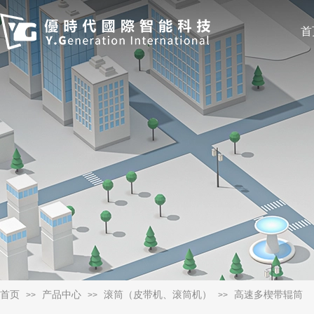
首
首页
产品中心
滚筒（皮带机、滚筒机）
高速多楔带辊筒
>>
>>
>>